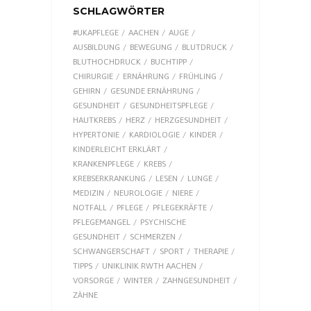
SCHLAGWÖRTER
#UKAPFLEGE
AACHEN
AUGE
AUSBILDUNG
BEWEGUNG
BLUTDRUCK
BLUTHOCHDRUCK
BUCHTIPP
CHIRURGIE
ERNÄHRUNG
FRÜHLING
GEHIRN
GESUNDE ERNÄHRUNG
GESUNDHEIT
GESUNDHEITSPFLEGE
HAUTKREBS
HERZ
HERZGESUNDHEIT
HYPERTONIE
KARDIOLOGIE
KINDER
KINDERLEICHT ERKLÄRT
KRANKENPFLEGE
KREBS
KREBSERKRANKUNG
LESEN
LUNGE
MEDIZIN
NEUROLOGIE
NIERE
NOTFALL
PFLEGE
PFLEGEKRÄFTE
PFLEGEMANGEL
PSYCHISCHE
GESUNDHEIT
SCHMERZEN
SCHWANGERSCHAFT
SPORT
THERAPIE
TIPPS
UNIKLINIK RWTH AACHEN
VORSORGE
WINTER
ZAHNGESUNDHEIT
ZÄHNE