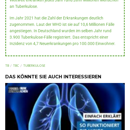
an Tuberkulose.
Im Jahr 2021 hat die Zahl der Erkrankungen deutlich
zugenommen. Laut der WHO ist sie auf 10,6 Millionen Fälle
angestiegen. In Deutschland wurden im selben Jahr rund
3.900 Tuberkulose-Fälle registriert. Das entspricht einer
Inzidenz von 4,7 Neuerkrankungen pro 100.000 Einwohner.
TB
TBC
TUBERKULOSE
DAS KÖNNTE SIE AUCH INTERESSIEREN
VIDEO