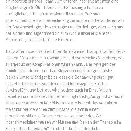
ein interdisziplinäres Team. „Um unseren Intensivpatienten eine
möglichst große Überlebens- und Genesungschance zu
ermöglichen, arbeitet intensivmedizinisches Personal
unterschiedlicher Fachbereiche eng zusammen; unter anderem aus
der Anästhesiologie, Herzchirurgie und Kardiologie, aber auch aus
der Kinder- und Jugendmedizin zum Wohle unserer kleinsten
Patienten“, so der erfahrene Experte.
Trotz aller Expertise bleibt der Betrieb einer transportablen Herz-
Lungen-Maschine ein aufwendiges und risikoreiches Verfahren, das
zu erheblichen Komplikationen führen kann. „Das Anlegen der
Kanülen, und die notwendige Blutverdünnung bergen ernste
Risiken. Umso wichtiger ist es, dass die Behandlung durch gut
ausgebildete Intensivmediziner und Intensivpflegekräfte
durchgeführt und betreut wird, sodass auch im Ernstfall ein
gezieltes und schnelles Eingreifen möglich ist. „Aufgrund der nicht
zu unterschätzenden Komplikationsrate kommt das Verfahren
meist nur bei Menschen zum Einsatz, die sich in einem
lebensbedrohlichen Gesundheitszustand befinden. Als
Intensivmediziner müssen wir Nutzen und Risiken der Therapie im
Einzelfall gut abwägen“, macht Dr. Kersten deutlich.