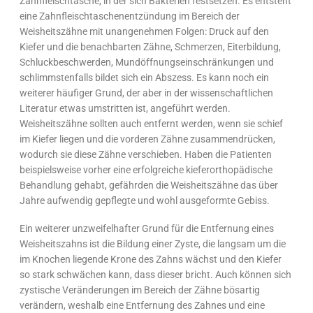
Zahnfleischtasche, in der sich Bakterien festsetzen. Es entsteht
eine Zahnfleischtaschenentzündung im Bereich der
Weisheitszähne mit unangenehmen Folgen: Druck auf den
Kiefer und die benachbarten Zähne, Schmerzen, Eiterbildung,
Schluckbeschwerden, Mundöffnungseinschränkungen und
schlimmstenfalls bildet sich ein Abszess. Es kann noch ein
weiterer häufiger Grund, der aber in der wissenschaftlichen
Literatur etwas umstritten ist, angeführt werden.
Weisheitszähne sollten auch entfernt werden, wenn sie schief
im Kiefer liegen und die vorderen Zähne zusammendrücken,
wodurch sie diese Zähne verschieben. Haben die Patienten
beispielsweise vorher eine erfolgreiche kieferorthopädische
Behandlung gehabt, gefährden die Weisheitszähne das über
Jahre aufwendig gepflegte und wohl ausgeformte Gebiss.
Ein weiterer unzweifelhafter Grund für die Entfernung eines
Weisheitszahns ist die Bildung einer Zyste, die langsam um die
im Knochen liegende Krone des Zahns wächst und den Kiefer
so stark schwächen kann, dass dieser bricht. Auch können sich
zystische Veränderungen im Bereich der Zähne bösartig
verändern, weshalb eine Entfernung des Zahnes und eine