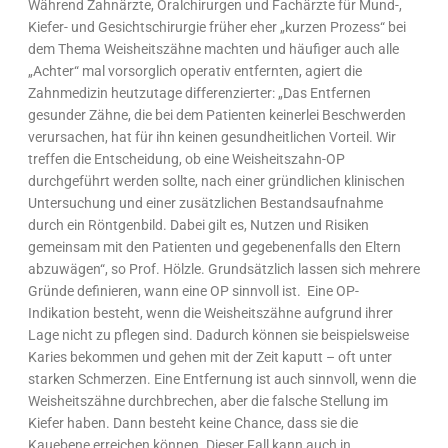
Während Zahnärzte, Oralchirurgen und Fachärzte für Mund-,
Kiefer- und Gesichtschirurgie früher eher „kurzen Prozess“ bei
dem Thema Weisheitszähne machten und häufiger auch alle
„Achter“ mal vorsorglich operativ entfernten, agiert die
Zahnmedizin heutzutage differenzierter: „Das Entfernen
gesunder Zähne, die bei dem Patienten keinerlei Beschwerden
verursachen, hat für ihn keinen gesundheitlichen Vorteil. Wir
treffen die Entscheidung, ob eine Weisheitszahn-OP
durchgeführt werden sollte, nach einer gründlichen klinischen
Untersuchung und einer zusätzlichen Bestandsaufnahme
durch ein Röntgenbild. Dabei gilt es, Nutzen und Risiken
gemeinsam mit den Patienten und gegebenenfalls den Eltern
abzuwägen“, so Prof. Hölzle. Grundsätzlich lassen sich mehrere
Gründe definieren, wann eine OP sinnvoll ist. Eine OP-
Indikation besteht, wenn die Weisheitszähne aufgrund ihrer
Lage nicht zu pflegen sind. Dadurch können sie beispielsweise
Karies bekommen und gehen mit der Zeit kaputt – oft unter
starken Schmerzen. Eine Entfernung ist auch sinnvoll, wenn die
Weisheitszähne durchbrechen, aber die falsche Stellung im
Kiefer haben. Dann besteht keine Chance, dass sie die
Kauebene erreichen können. Dieser Fall kann auch in