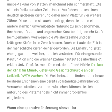
unspektakulär von statten, manchmal sehr schmerzhaft. „Sie
sind ein Relikt aus alter Zeit. Unsere Vorfahren hatten einen
deutlich größeren Kiefer und daher mehr Platz für vier weitere
Zähne. Diese haben sie auch benötigt, denn sie haben eine
andere, nämlich unverarbeitete Nahrung zu sich genommen.
Ihre harte, oft zähe und ungekochte Kost benötigte mehr Kraft
beim Zerkauen, weswegen die Weisheitszähne und der
kräftigere Kiefer ihren Zweck hatten. Doch im Laufe der Zeit ist
der menschliche Kiefer kleiner geworden. Die Ernährung, jetzt
eher gegart und weicher, hat sich verändert. Für eine gesunde
Kaufunktion sind die Weisheitszähne heutzutage überflüssig“,
erklärt Univ.-Prof. Dr. med. Dr. med. dent. Frank Hölzle,
Direktor
der Klinik für Mund-, Kiefer- und Gesichtschirurgie an der
Uniklinik RWTH Aachen
. Die Weisheitszähne finden daher heute
bei ihrem Erscheinen eine bereits vollständige Zahnreihe vor.
Versuchen sie diese zu durchzubrechen, können sie sich
aufgrund des Platzmangels nicht immer problemlos
eingliedern.
W
ann eine operative Entfernung sinnvoll ist