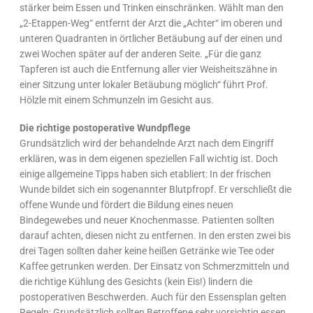
stärker beim Essen und Trinken einschränken. Wählt man den
„2-Etappen-Weg“ entfernt der Arzt die „Achter“ im oberen und
unteren Quadranten in örtlicher Betäubung auf der einen und
zwei Wochen später auf der anderen Seite. „Für die ganz
Tapferen ist auch die Entfernung aller vier Weisheitszähne in
einer Sitzung unter lokaler Betäubung möglich“ führt Prof.
Hölzle mit einem Schmunzeln im Gesicht aus.
Die richtige postoperative Wundpflege
Grundsätzlich wird der behandelnde Arzt nach dem Eingriff
erklären, was in dem eigenen speziellen Fall wichtig ist. Doch
einige allgemeine Tipps haben sich etabliert: In der frischen
Wunde bildet sich ein sogenannter Blutpfropf. Er verschließt die
offene Wunde und fördert die Bildung eines neuen
Bindegewebes und neuer Knochenmasse. Patienten sollten
darauf achten, diesen nicht zu entfernen. In den ersten zwei bis
drei Tagen sollten daher keine heißen Getränke wie Tee oder
Kaffee getrunken werden. Der Einsatz von Schmerzmitteln und
die richtige Kühlung des Gesichts (kein Eis!) lindern die
postoperativen Beschwerden. Auch für den Essensplan gelten
Regeln: Grundsätzlich sollten Betroffene sehr vorsichtig essen