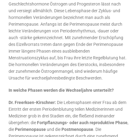
Geschlechtshormone Östrogen und Progesteron lässt nach
und versiegt allmählich. Diese Lebensphase der Zyklus- und
hormonellen Veränderungen bezeichnet man auch als
Perimenopause. Anfangs ist die Perimenopause meist durch
leichte Veränderungen von Periodenrhythmus, -dauer oder
auch -stärke gekennzeichnet. Mit zunehmender Erschöpfung
des Eizellvorrats treten dann gegen Ende der Perimenopause
immer längere Phasen eines ausbleibenden
Menstruationszyklus auf, bis Frau ihre letzte Regelblutung hat.
Die hormonellen Veränderungen des Eierstocks, insbesondere
der zunehmende Östrogenmangel, sind wiederum häufige
Ursache für wechseljahresbedingte Beschwerden.
In welche Phasen werden die Wechseljahre unterteilt?
Dr. Freerksen-Kirschner:
Die Lebensphasen einer Frau ab dem
Eintritt der ersten Periodenblutung teilen Medizinerinnen und
Mediziner grob in drei Stadien ein, die fließend ineinander
übergehen: die
Fortpflanzungs- oder auch reproduktive Phase
,
die
Perimenopause
und die
Postmenopause
. Die
Perimenopause ist gekennzeichnet durch eine zunehmend