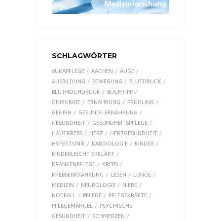
SCHLAGWÖRTER
#UKAPFLEGE
AACHEN
AUGE
AUSBILDUNG
BEWEGUNG
BLUTDRUCK
BLUTHOCHDRUCK
BUCHTIPP
CHIRURGIE
ERNÄHRUNG
FRÜHLING
GEHIRN
GESUNDE ERNÄHRUNG
GESUNDHEIT
GESUNDHEITSPFLEGE
HAUTKREBS
HERZ
HERZGESUNDHEIT
HYPERTONIE
KARDIOLOGIE
KINDER
KINDERLEICHT ERKLÄRT
KRANKENPFLEGE
KREBS
KREBSERKRANKUNG
LESEN
LUNGE
MEDIZIN
NEUROLOGIE
NIERE
NOTFALL
PFLEGE
PFLEGEKRÄFTE
PFLEGEMANGEL
PSYCHISCHE
GESUNDHEIT
SCHMERZEN