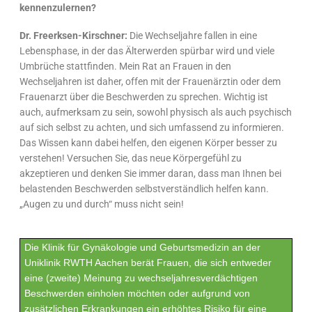
kennenzulernen?
Dr. Freerksen-Kirschner:
Die Wechseljahre fallen in eine
Lebensphase, in der das Älterwerden spürbar wird und viele
Umbrüche stattfinden. Mein Rat an Frauen in den
Wechseljahren ist daher, offen mit der Frauenärztin oder dem
Frauenarzt über die Beschwerden zu sprechen. Wichtig ist
auch, aufmerksam zu sein, sowohl physisch als auch psychisch
auf sich selbst zu achten, und sich umfassend zu informieren.
Das Wissen kann dabei helfen, den eigenen Körper besser zu
verstehen! Versuchen Sie, das neue Körpergefühl zu
akzeptieren und denken Sie immer daran, dass man Ihnen bei
belastenden Beschwerden selbstverständlich helfen kann.
„Augen zu und durch“ muss nicht sein!
Die Klinik für Gynäkologie und Geburtsmedizin an der
Uniklinik RWTH Aachen berät Frauen, die sich entweder
eine (zweite) Meinung zu wechseljahresverdächtigen
Beschwerden einholen möchten oder aufgrund von
zusätzlichen Erkrankungen ein erhöhtes Risiko für eine