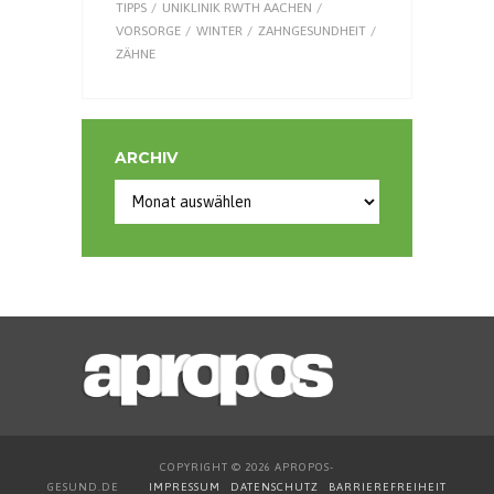
TIPPS
UNIKLINIK RWTH AACHEN
VORSORGE
WINTER
ZAHNGESUNDHEIT
ZÄHNE
ARCHIV
Archiv
COPYRIGHT © 2026 APROPOS-
GESUND.DE
IMPRESSUM
DATENSCHUTZ
BARRIEREFREIHEIT