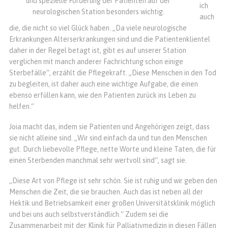
und spezielle Förderung der Patienten auf der
ich
neurologischen Station besonders wichtig.
auch
die, die nicht so viel Glück haben. „Da viele neurologische
Erkrankungen Alters­erkrankungen sind und die Patientenklientel
daher in der Regel betagt ist, gibt es auf unserer Station
verglichen mit manch anderer Fachrichtung schon einige
Sterbefälle“, erzählt die Pflegekraft. „Diese Menschen in den Tod
zu begleiten, ist daher auch eine wichtige Aufgabe, die einen
ebenso erfüllen kann, wie den Patienten zurück ins Leben zu
helfen.“
Joia macht das, indem sie Patienten und Angehörigen zeigt, dass
sie nicht alleine sind. „Wir sind einfach da und tun den Menschen
gut. Durch liebevolle Pflege, nette Worte und kleine Taten, die für
einen Sterbenden manchmal sehr wertvoll sind“, sagt sie.
„Diese Art von Pflege ist sehr schön. Sie ist ruhig und wir geben den
Menschen die Zeit, die sie brauchen. Auch das ist neben all der
Hektik und Betriebsamkeit einer großen Universitätsklinik möglich
und bei uns auch selbstverständlich.“ Zudem sei die
Zusammenarbeit mit der Klinik für Palliativmedizin in diesen Fällen