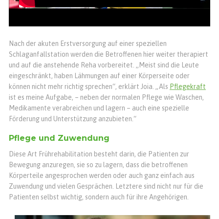
Nach der akuten Erstversorgung auf einer speziellen
Schlaganfallstation werden die Betroffenen hier weiter therapiert
und auf die anstehende Reha vorbereitet. „Meist sind die Leute
eingeschränkt, haben Lähmungen auf einer Körperseite oder
können nicht mehr richtig sprechen“, erklärt Joia. „Als
Pflegekraft
ist es meine Aufgabe, – neben der normalen Pflege wie Waschen,
Medikamente verabreichen und lagern – auch eine spezielle
Förderung und Unterstützung anzubieten.“
Pflege und Zuwendung
Diese Art Frührehabilitation besteht darin, die Patienten zur
Bewegung anzuregen, sie so zu lagern, dass die betroffenen
Körperteile angesprochen werden oder auch ganz einfach aus
Zuwendung und vielen Gesprächen. Letztere sind nicht nur für die
Patienten selbst wichtig, sondern auch für ihre Angehörigen.