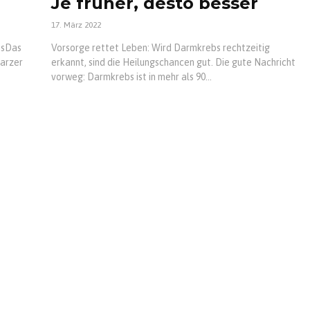
Je früher, desto besser
17. März 2022
bsDas
Vorsorge rettet Leben: Wird Darmkrebs rechtzeitig
arzer
erkannt, sind die Heilungschancen gut. Die gute Nachricht
vorweg: Darmkrebs ist in mehr als 90...