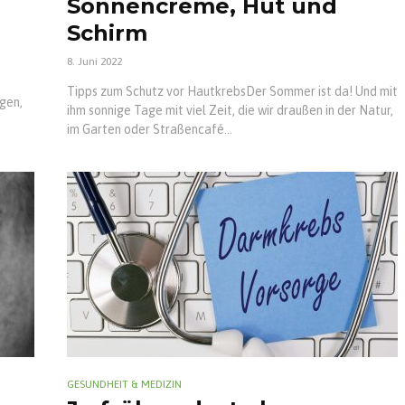
Sonnencreme, Hut und
Schirm
8. Juni 2022
Tipps zum Schutz vor HautkrebsDer Sommer ist da! Und mit
gen,
ihm sonnige Tage mit viel Zeit, die wir draußen in der Natur,
im Garten oder Straßencafé...
GESUNDHEIT & MEDIZIN