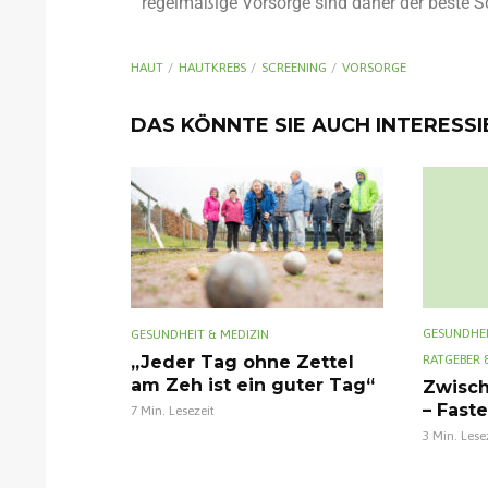
regelmäßige Vorsorge sind daher der beste S
HAUT
HAUTKREBS
SCREENING
VORSORGE
DAS KÖNNTE SIE AUCH INTERESS
GESUNDHEI
GESUNDHEIT & MEDIZIN
RATGEBER 
„Jeder Tag ohne Zettel
am Zeh ist ein guter Tag“
Zwisch
– Fast
7 Min. Lesezeit
3 Min. Lese