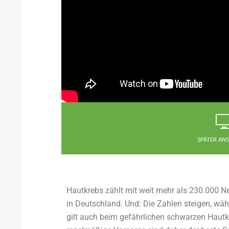
SPÄTER AN
Hautkrebs zählt mit weit mehr als 230.000 
in Deutschland.
Und: Die Zahlen steigen, wäh
gilt auch beim gefährlichen schwarzen Hautk