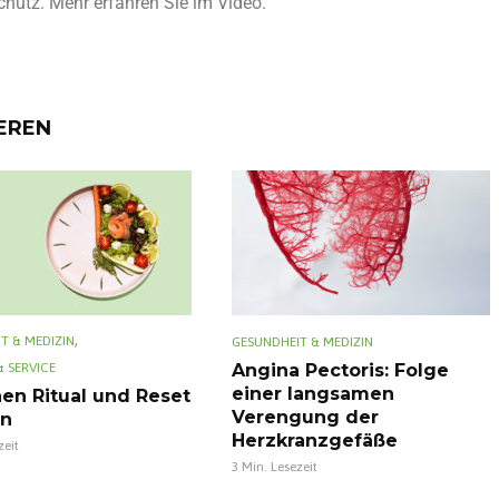
chutz. Mehr erfahren Sie im Video.
IEREN
,
T & MEDIZIN
GESUNDHEIT & MEDIZIN
& SERVICE
Angina Pectoris: Folge
einer langsamen
en Ritual und Reset
Verengung der
en
Herzkranzgefäße
zeit
3 Min. Lesezeit