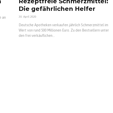
n
Rezeptfreie Schmerzmittel:
Die gefährlichen Helfer
30. April 2020
e an
Deutsche Apotheken verkaufen jährlich Schmerzmittel im
Wert von rund 500 Millionen Euro. Zu den Bestsellern unter
den frei verkäuflichen...