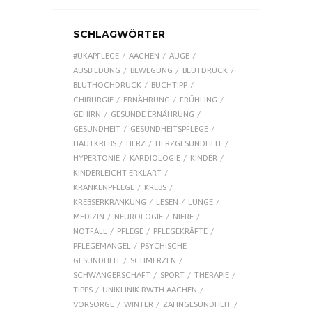
SCHLAGWÖRTER
#UKAPFLEGE
AACHEN
AUGE
AUSBILDUNG
BEWEGUNG
BLUTDRUCK
BLUTHOCHDRUCK
BUCHTIPP
CHIRURGIE
ERNÄHRUNG
FRÜHLING
GEHIRN
GESUNDE ERNÄHRUNG
GESUNDHEIT
GESUNDHEITSPFLEGE
HAUTKREBS
HERZ
HERZGESUNDHEIT
HYPERTONIE
KARDIOLOGIE
KINDER
KINDERLEICHT ERKLÄRT
KRANKENPFLEGE
KREBS
KREBSERKRANKUNG
LESEN
LUNGE
MEDIZIN
NEUROLOGIE
NIERE
NOTFALL
PFLEGE
PFLEGEKRÄFTE
PFLEGEMANGEL
PSYCHISCHE
GESUNDHEIT
SCHMERZEN
SCHWANGERSCHAFT
SPORT
THERAPIE
TIPPS
UNIKLINIK RWTH AACHEN
VORSORGE
WINTER
ZAHNGESUNDHEIT