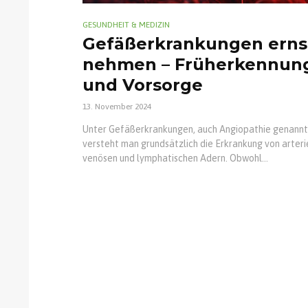
GESUNDHEIT & MEDIZIN
Gefäßerkrankungen erns
nehmen – Früherkennun
und Vorsorge
13. November 2024
Unter Gefäßerkrankungen, auch Angiopathie genannt
versteht man grundsätzlich die Erkrankung von arteri
venösen und lymphatischen Adern. Obwohl...