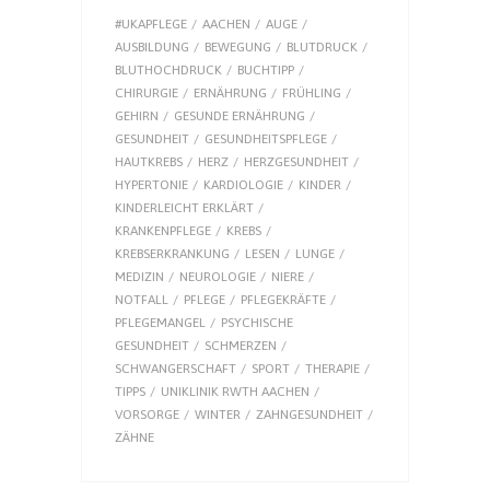
#UKAPFLEGE
AACHEN
AUGE
AUSBILDUNG
BEWEGUNG
BLUTDRUCK
BLUTHOCHDRUCK
BUCHTIPP
CHIRURGIE
ERNÄHRUNG
FRÜHLING
GEHIRN
GESUNDE ERNÄHRUNG
GESUNDHEIT
GESUNDHEITSPFLEGE
HAUTKREBS
HERZ
HERZGESUNDHEIT
HYPERTONIE
KARDIOLOGIE
KINDER
KINDERLEICHT ERKLÄRT
KRANKENPFLEGE
KREBS
KREBSERKRANKUNG
LESEN
LUNGE
MEDIZIN
NEUROLOGIE
NIERE
NOTFALL
PFLEGE
PFLEGEKRÄFTE
PFLEGEMANGEL
PSYCHISCHE
GESUNDHEIT
SCHMERZEN
SCHWANGERSCHAFT
SPORT
THERAPIE
TIPPS
UNIKLINIK RWTH AACHEN
VORSORGE
WINTER
ZAHNGESUNDHEIT
ZÄHNE