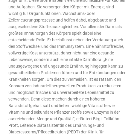
zugeführt. Diese Stoffe haben viele unterschiedliche Funktionen
und Aufgaben. Sie versorgen den Körper mit Energie, sind
wichtig für Organfunktionen, Wachstums- oder
Zellerneuerungsprozesse und helfen dabei, abgebaute und
ausgeschiedene Stoffe auszugleichen. Vor allem der Darm als
größtes Immunorgan des Körpers spielt dabei eine
entscheidende Rolle. Er beeinflusst neben der Verdauung auch
den Stoffwechsel und das Immunsystem. Eine nährstoffreiche,
vollwertige Kost unterstützt daher nicht nur eine gesunde
Lebensweise, sondern auch eine intakte Darmflora. „Eine
unausgewogene und ungesunde Ernährung hingegen kann zu
gesundheitlichen Problemen führen und für Entzündungen oder
Krankheiten sorgen. Um dies zu vermeiden, ist es ratsam, den
Konsum von industriell hergestellten Produkten zu reduzieren
und möglichst frische und unverarbeitete Lebensmittel zu
verwenden. Denn diese machen durch einen höheren
Ballaststoffgehalt satt und liefern wichtige Vitalstoffe wie
Vitamine und sekundäre Pflanzenstoffe sowie Enzyme in der
ausreichenden Menge und Qualität“, erläutert Birgit Tollkühn-
Prott, Leitende Diätassistentin des Ernährungs- und
Diabetesteams/Pflegedirektion (PEDT) der Klinik für