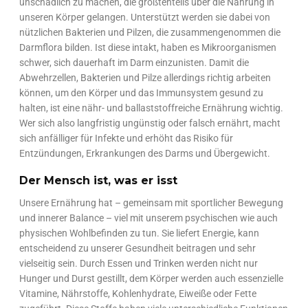
unschädlich zu machen, die größtenteils über die Nahrung in
unseren Körper gelangen. Unterstützt werden sie dabei von
nützlichen Bakterien und Pilzen, die zusammengenommen die
Darmflora bilden. Ist diese intakt, haben es Mikroorganismen
schwer, sich dauerhaft im Darm einzunisten. Damit die
Abwehrzellen, Bakterien und Pilze allerdings richtig arbeiten
können, um den Körper und das Immunsystem gesund zu
halten, ist eine nähr- und ballaststoffreiche Ernährung wichtig.
Wer sich also langfristig ungünstig oder falsch ernährt, macht
sich anfälliger für Infekte und erhöht das Risiko für
Entzündungen, Erkrankungen des Darms und Übergewicht.
Der Mensch ist, was er isst
Unsere Ernährung hat – gemeinsam mit sportlicher Bewegung
und innerer Balance – viel mit unserem psychischen wie auch
physischen Wohlbefinden zu tun. Sie liefert Energie, kann
entscheidend zu unserer Gesundheit beitragen und sehr
vielseitig sein. Durch Essen und Trinken werden nicht nur
Hunger und Durst gestillt, dem Körper werden auch essenzielle
Vitamine, Nährstoffe, Kohlenhydrate, Eiweiße oder Fette