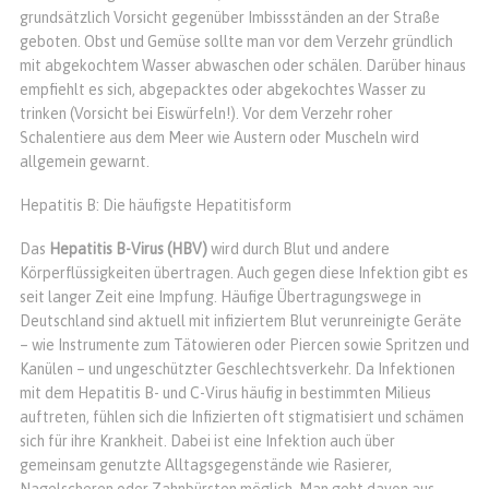
grundsätzlich Vorsicht gegenüber Imbissständen an der Straße
geboten. Obst und Gemüse sollte man vor dem Verzehr gründlich
mit abgekochtem Wasser abwaschen oder schälen. Darüber hinaus
empfiehlt es sich, abgepacktes oder abgekochtes Wasser zu
trinken (Vorsicht bei Eiswürfeln!). Vor dem Verzehr roher
Schalentiere aus dem Meer wie Austern oder Muscheln wird
allgemein gewarnt.
Hepatitis B: Die häufigste Hepatitisform
Das
Hepatitis B-Virus (HBV)
wird durch Blut und andere
Körperflüssigkeiten übertragen. Auch gegen diese Infektion gibt es
seit langer Zeit eine Impfung. Häufige Übertragungswege in
Deutschland sind aktuell mit infiziertem Blut verunreinigte Geräte
– wie Instrumente zum Tätowieren oder Piercen sowie Spritzen und
Kanülen – und ungeschützter Geschlechtsverkehr. Da Infektionen
mit dem Hepatitis B- und C-Virus häufig in bestimmten Milieus
auftreten, fühlen sich die Infizierten oft stigmatisiert und schämen
sich für ihre Krankheit. Dabei ist eine Infektion auch über
gemeinsam genutzte Alltagsgegenstände wie Rasierer,
Nagelscheren oder Zahnbürsten möglich. Man geht davon aus,