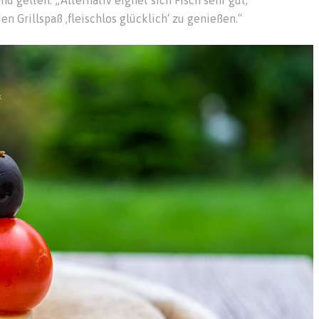
d gelten. „Alternativ eignet sich Fisch sehr gut,
Grillspaß ,fleischlos glücklich‘ zu genießen.“