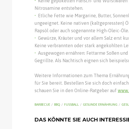
Keine gepökelten Fleisch- und Wurstwaren 
Nitrosamine entstehen.
Etliche Fette wie Margarine, Butter, Sonne
ungeeignet. Keine nativen (kaltgepressten) Ö
Rapsöl oder auch sogenannte High-Oleic-Öle.
Gewürze, Kräuter und vor allem Salz erst kur
Keine verbrannten oder stark angekohlten Le
Ausgewogen ernähren: Fettarme Soßen und D
Gegrillte. Als Nachtisch eignen sich beispiel
Weitere Informationen zum Thema Ernährung u
für Sie bereit. Bestellen Sie sich doch einfa
schauen Sie in den Online-Ratgeber auf
www.
BARBECUE
BBQ
FUSSBALL
GESUNDE ERNÄHRUNG
GES
DAS KÖNNTE SIE AUCH INTERESS