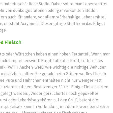
esundheitsschädliche Stoffe. Daher sollte man Lebensmittel
ehr von dunkelgebratenen oder gar verkohlten Stellen
ndern auch für andere, vor allem stärkehaltige Lebensmittel.
n, entsteht Acrylamid. Dieser giftige Stoff kann das Erbgut
oge.
s Fleisch
letts oder Würstchen haben einen hohen Fettanteil. Wenn man
rade empfehlenswert. Birgit Tollkühn-Prott, Leiterin des
nik RWTH Aachen, weiß, wie wichtig die richtige Wahl der
undsätzlich sollten Sie gerade beim Grillen weißes Fleisch
ie Pute und Hähnchen enthalten nicht nur weniger Fett,
oduzieren auf dem Rost weniger Säfte.“ Einige Fleischsorten
l gelegt werden. „Weder geräuchertes noch gepökeltes
urst oder Leberkäse gehören auf den Grill“, betont die
tritpökelsalz kann in Verbindung mit dem Eiweiß bei starker