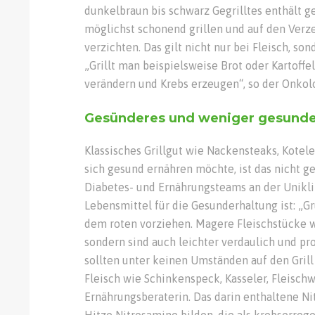
dunkelbraun bis schwarz Gegrilltes enthält g
möglichst schonend grillen und auf den Verz
verzichten. Das gilt nicht nur bei Fleisch, so
„Grillt man beispielsweise Brot oder Kartoffel
verändern und Krebs erzeugen“, so der Onkol
Gesünderes und weniger gesunde
Klassisches Grillgut wie Nackensteaks, Kote
sich gesund ernähren möchte, ist das nicht ge
Diabetes- und Ernährungsteams an der Unikli
Lebensmittel für die Gesunderhaltung ist: „Gr
dem roten vorziehen. Magere Fleischstücke w
sondern sind auch leichter verdaulich und pr
sollten unter keinen Umständen auf den Gril
Fleisch wie Schinkenspeck, Kasseler, Fleischw
Ernährungsberaterin. Das darin enthaltene Ni