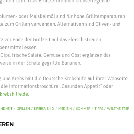
grillen. Durch das Erhitzen können krebserregende
nblumen- oder Maiskeimöl sind für hohe Grilltemperaturen
le zum Grillen verwenden. Alternativen sind Oliven- und
z vor Ende der Grillzeit auf das Fleisch streuen.
bensmittel essen.
ips, frische Salate, Gemüse und Obst ergänzen das
sweise in der Schale gegrillte Bananen.
nd Krebs hält die Deutsche Krebshilfe auf ihrer Webseite
ch die Informationsbroschüre „Gesunden Appetit“ oder
krebshilfe.de
.
UNDHEIT
GRILLEN
KREBSRISIKO
MEDIZIN
SOMMER
TIPPS
WELTMEISTER
IEREN