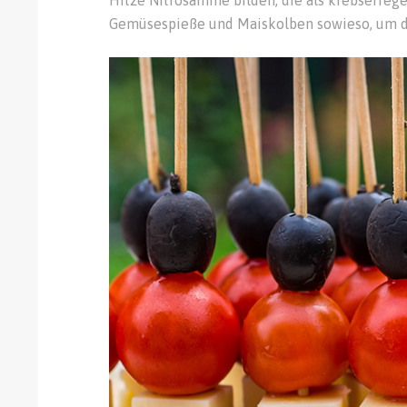
Hitze Nitrosamine bilden, die als krebserregen
Gemüsespieße und Maiskolben sowieso, um den 