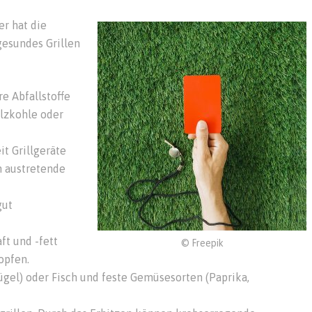
r hat die
esundes Grillen
e Abfallstoffe
lzkohle oder
t Grillgeräte
n austretende
gut
ft und -fett
© Freepik
opfen.
gel) oder Fisch und feste Gemüsesorten (Paprika,