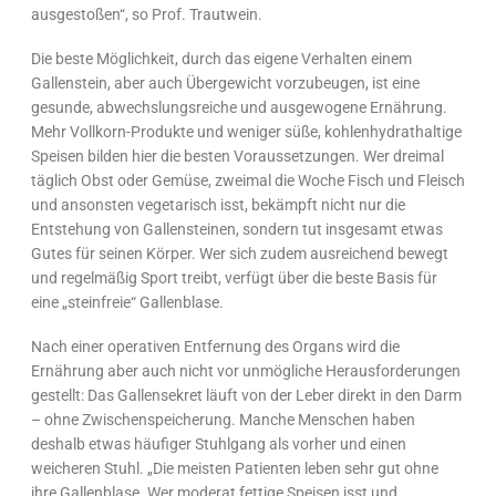
ausgestoßen“, so Prof. Trautwein.
Die beste Möglichkeit, durch das eigene Verhalten einem
Gallenstein, aber auch Übergewicht vorzubeugen, ist eine
gesunde, abwechslungsreiche und ausgewogene Ernährung.
Mehr Vollkorn-Produkte und weniger süße, kohlenhydrathaltige
Speisen bilden hier die besten Voraussetzungen. Wer dreimal
täglich Obst oder Gemüse, zweimal die Woche Fisch und Fleisch
und ansonsten vegetarisch isst, bekämpft nicht nur die
Entstehung von Gallensteinen, sondern tut insgesamt etwas
Gutes für seinen Körper. Wer sich zudem ausreichend bewegt
und regelmäßig Sport treibt, verfügt über die beste Basis für
eine „steinfreie“ Gallenblase.
Nach einer operativen Entfernung des Organs wird die
Ernährung aber auch nicht vor unmögliche Herausforderungen
gestellt: Das Gallensekret läuft von der Leber direkt in den Darm
– ohne Zwischenspeicherung. Manche Menschen haben
deshalb etwas häufiger Stuhlgang als vorher und einen
weicheren Stuhl. „Die meisten Patienten leben sehr gut ohne
ihre Gallenblase. Wer moderat fettige Speisen isst und