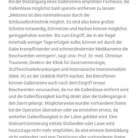
Bei der Bestätigung eines Gallensteins empfehlen Fachleute, die
Gallenblase möglichst bald operativ entfernen zu lassen:
„Meistens ist dies minimalinvasiv durch die
Schlüssellochtechnik möglich. Es sind also keine großen
Schnitte notwendig, Schmerzen und Narben können möglichst
geringgehalten werden. Bis zum Eingriff, der in der Regel
innerhalb weniger Tage erfolgen sollte, können wir durch die
Gabe krampflösender und schmerzlindernder Medikamente die
Beschwerden verringern“, sagt Univ.-Prof. Dr. med. Christian
Trautwein, Direktor der Klinik für Gastroenterologie,
Stoffwechselerkrankungen und Internistische Intensivmedizin
(Med. III) an der Uniklinik RWTH Aachen. Bei Betroffenen
können Gallensteine auch nach dem Eingriff erneut
Beschwerden verursachen, da nur die Gallenblase entfernt wird
und die Gallenflüssigkeit künftig direkt über die Gallengänge in
den Darm gelangt. Möglicherweise wurden vorhandene Steine
bei der Operation übersehen oder sie entstehen erneut, da
weiterhin Gallenflüssigkeit in der Leber gebildet wird. Eine
Steinzertrümmerung mittels Stoßwellen oder Laser wird
heutzutage nicht mehr empfohlen, da eine erneute Steinbildung
nicht verhindert und eine Zerstörung aller vorhandenen Steine