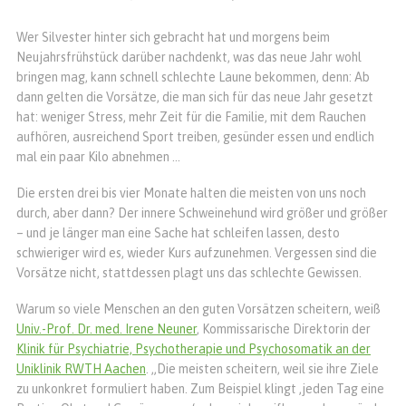
Wer Silvester hinter sich gebracht hat und morgens beim
Neujahrsfrühstück darüber nachdenkt, was das neue Jahr wohl
bringen mag, kann schnell schlechte Laune bekommen, denn: Ab
dann gelten die Vorsätze, die man sich für das neue Jahr gesetzt
hat: weniger Stress, mehr Zeit für die Familie, mit dem Rauchen
aufhören, ausreichend Sport treiben, gesünder essen und endlich
mal ein paar Kilo abnehmen …
Die ersten drei bis vier Monate halten die meisten von uns noch
durch, aber dann? Der innere Schweinehund wird größer und größer
– und je länger man eine Sache hat schleifen lassen, desto
schwieriger wird es, wieder Kurs aufzunehmen. Vergessen sind die
Vorsätze nicht, stattdessen plagt uns das schlechte Gewissen.
Warum so viele Menschen an den guten Vorsätzen scheitern, weiß
Univ.-Prof. Dr. med. Irene Neuner
, Kommissarische Direktorin der
Klinik für Psychiatrie, Psychotherapie und Psychosomatik an der
Uniklinik RWTH Aachen
. „Die meisten scheitern, weil sie ihre Ziele
zu unkonkret formuliert haben. Zum Beispiel klingt ‚jeden Tag eine