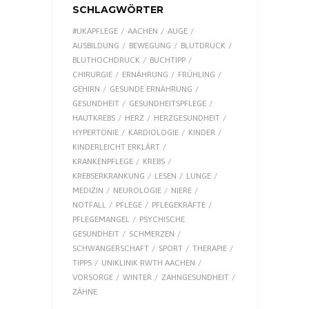
SCHLAGWÖRTER
#UKAPFLEGE
AACHEN
AUGE
AUSBILDUNG
BEWEGUNG
BLUTDRUCK
BLUTHOCHDRUCK
BUCHTIPP
CHIRURGIE
ERNÄHRUNG
FRÜHLING
GEHIRN
GESUNDE ERNÄHRUNG
GESUNDHEIT
GESUNDHEITSPFLEGE
HAUTKREBS
HERZ
HERZGESUNDHEIT
HYPERTONIE
KARDIOLOGIE
KINDER
KINDERLEICHT ERKLÄRT
KRANKENPFLEGE
KREBS
KREBSERKRANKUNG
LESEN
LUNGE
MEDIZIN
NEUROLOGIE
NIERE
NOTFALL
PFLEGE
PFLEGEKRÄFTE
PFLEGEMANGEL
PSYCHISCHE
GESUNDHEIT
SCHMERZEN
SCHWANGERSCHAFT
SPORT
THERAPIE
TIPPS
UNIKLINIK RWTH AACHEN
VORSORGE
WINTER
ZAHNGESUNDHEIT
ZÄHNE