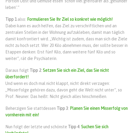
Portion Obst und Gemüse essen‘ schon viel greifbarer als ‚gesünder
leben‘.“
Tipp 1
also:
Formulieren Sie Ihr Ziel so konkret wie möglich!
Dabei kann es auch helfen, das Ziel zu verschriftlichen und an
zentralen Stellen in der Wohnung aufzukleben, damit man täglich
damit konfrontiert wird. „Wichtig ist zudem, dass man sich die Ziele
nicht zu hoch setzt. Wer 20 Kilo abnehmen muss, der sollte besser in
Etappen denken: Erst fünf Kilo, dann weitere fünf Kilo und so
weiter“, rät die Psychiaterin.
Daraus folgt
Tipp 2
:
Setzen Sie sich ein Ziel, das Sie nicht
überfordert!
Und wenn es doch mal nicht klappt, nicht direkt verzagen:
„Misserfolge gehören dazu, davon geht die Welt nicht unter“, so
Prof. Neuner. Das heißt: Nicht gleich alles hinschmeißen.
Beherzigen Sie stattdessen
Tipp 3
:
Planen Sie einen Misserfolg von
vornherein mit ein!
Nun folgt der letzte und schönste
Tipp 4
:
Suchen Sie sich