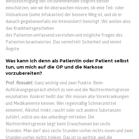
Berücksichtigung des vorzunehmenden Eingriffs besser
einschätzen, wie wir ihn überwachen müssen, ob eine Teil- oder
Vollnarkose (siehe Infokasten) der bessere Weg ist, und ob er
danach gegebenenfalls ein Intensivbett benötigt. Wir wollen also
das Krankheitsgeschehen
des Patienten umfassend verstehen und mögliche Fragen des
Patienten beantworten. Das vermittelt Sicherheit und nimmt
Ängste.
Was kann ich denn als Patientin oder Patient selbst
tun, um mich auf die OP und die Narkose
vorzubereiten?
Prof. Rossaint:
Ganz wichtig sind zwei Punkte: Beim
Aufklärungsgespräch ehrlich zu sein und die Nüchternheitsgrenze
einzuhalten. Konkret heißt das: Wir müssen alle Vorerkrankungen
und Medikamente kennen. Wer regelmäßig Schmerzmittel
einnimmt, Alkohol trinkt, raucht oder sich andere Substanzen
zuführt, sollte uns das unbedingt mitteilen. Die
Nüchternheitsgrenze liegt beim Erwachsenen bei sechs
Stunden. Man darf also sechs Stunden vorher nichts essen und zwei
Stunden vorher nichts trinken. Das ist so wichtig, weil die