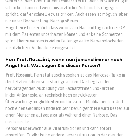
weiterhin, damit der Patient schmerzfrei ist. Wenn er wach ist, gut
schlucken kann und wenn aus ärztlicher Sicht nichts dagegen
spricht, darf er schnell etwas trinken. Auch essen ist möglich, aber
nur unter Beobachtung. Nach größeren
Eingriffen ist unser Ziel, dass wir uns am Nachmittag nach der OP
mit dem Patienten unterhalten können und er keine Schmerzen
spürt. Hierzu werden in vielen Fällen gezielte Nervenblockaden
zusätzlich zur Vollnarkose eingesetzt.
Herr Prof. Rossaint, wenn nun jemand immer noch
Angst hat: Was sagen Sie dieser Person?
Prof. Rossaint:
Rein statistisch gesehen ist das Narkose-Risiko in
den letzten Jahren sehr stark gesunken. Das liegt an der
hervorragenden Ausbildung von Fachärztinnen und -ärzten
in der Anästhesie, an technisch hoch entwickelten
Überwachungsmöglichkeiten und besseren Medikamenten. Und
noch einen Gedanken finde ich sehr beruhigend: Nie wird besser auf
einen Menschen aufgepasst als während einer Narkose. Das
medizinische
Personal überwacht alle Vitalfunktionen und kann sofort
eingreifen. Es gibt keine andere Lebenssituation, in der dies der