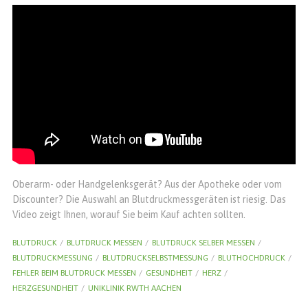
Oberarm- oder Handgelenksgerät? Aus der Apotheke oder vom
Discounter? Die Auswahl an Blutdruckmessgeräten ist riesig. Das
Video zeigt Ihnen, worauf Sie beim Kauf achten sollten.
BLUTDRUCK
BLUTDRUCK MESSEN
BLUTDRUCK SELBER MESSEN
BLUTDRUCKMESSUNG
BLUTDRUCKSELBSTMESSUNG
BLUTHOCHDRUCK
FEHLER BEIM BLUTDRUCK MESSEN
GESUNDHEIT
HERZ
HERZGESUNDHEIT
UNIKLINIK RWTH AACHEN