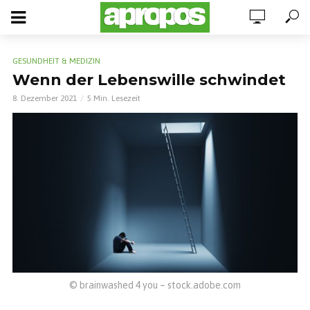
GESUNDHEIT & MEDIZIN
Wenn der Lebenswille schwindet
8. Dezember 2021
5 Min. Lesezeit
© brainwashed 4 you – stock.adobe.com