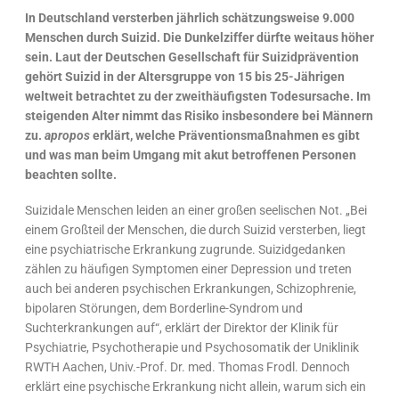
In Deutschland versterben jährlich schätzungsweise 9.000
Menschen durch Suizid. Die Dunkelziffer dürfte weitaus höher
sein. Laut der Deutschen Gesellschaft für Suizidprävention
gehört Suizid in der Altersgruppe von 15 bis 25-Jährigen
weltweit betrachtet zu der zweithäufigsten Todesursache. Im
steigenden Alter nimmt das Risiko insbesondere bei Männern
zu.
apropos
erklärt, welche Präventionsmaßnahmen es gibt
und was man beim Umgang mit akut betroffenen Personen
beachten sollte.
Suizidale Menschen leiden an einer großen seelischen Not. „Bei
einem Großteil der Menschen, die durch Suizid versterben, liegt
eine psychiatrische Erkrankung zugrunde. Suizidgedanken
zählen zu häufigen Symptomen einer Depression und treten
auch bei anderen psychischen Erkrankungen, Schizophrenie,
bipolaren Störungen, dem Borderline-Syndrom und
Suchterkrankungen auf“, erklärt der Direktor der Klinik für
Psychiatrie, Psychotherapie und Psychosomatik der Uniklinik
RWTH Aachen, Univ.-Prof. Dr. med. Thomas Frodl. Dennoch
erklärt eine psychische Erkrankung nicht allein, warum sich ein