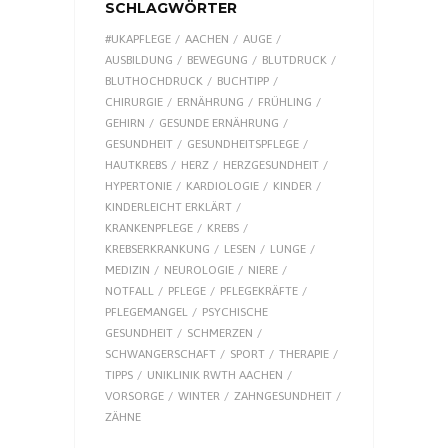
SCHLAGWÖRTER
#UKAPFLEGE
AACHEN
AUGE
AUSBILDUNG
BEWEGUNG
BLUTDRUCK
BLUTHOCHDRUCK
BUCHTIPP
CHIRURGIE
ERNÄHRUNG
FRÜHLING
GEHIRN
GESUNDE ERNÄHRUNG
GESUNDHEIT
GESUNDHEITSPFLEGE
HAUTKREBS
HERZ
HERZGESUNDHEIT
HYPERTONIE
KARDIOLOGIE
KINDER
KINDERLEICHT ERKLÄRT
KRANKENPFLEGE
KREBS
KREBSERKRANKUNG
LESEN
LUNGE
MEDIZIN
NEUROLOGIE
NIERE
NOTFALL
PFLEGE
PFLEGEKRÄFTE
PFLEGEMANGEL
PSYCHISCHE
GESUNDHEIT
SCHMERZEN
SCHWANGERSCHAFT
SPORT
THERAPIE
TIPPS
UNIKLINIK RWTH AACHEN
VORSORGE
WINTER
ZAHNGESUNDHEIT
ZÄHNE