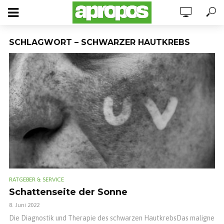
SCHLAGWORT – SCHWARZER HAUTKREBS
RATGEBER & SERVICE
Schattenseite der Sonne
8. Juni 2022
Die Diagnostik und Therapie des schwarzen HautkrebsDas maligne