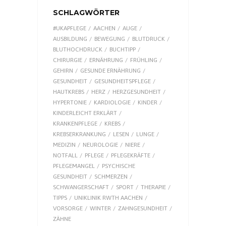
SCHLAGWÖRTER
#UKAPFLEGE
AACHEN
AUGE
AUSBILDUNG
BEWEGUNG
BLUTDRUCK
BLUTHOCHDRUCK
BUCHTIPP
CHIRURGIE
ERNÄHRUNG
FRÜHLING
GEHIRN
GESUNDE ERNÄHRUNG
GESUNDHEIT
GESUNDHEITSPFLEGE
HAUTKREBS
HERZ
HERZGESUNDHEIT
HYPERTONIE
KARDIOLOGIE
KINDER
KINDERLEICHT ERKLÄRT
KRANKENPFLEGE
KREBS
KREBSERKRANKUNG
LESEN
LUNGE
MEDIZIN
NEUROLOGIE
NIERE
NOTFALL
PFLEGE
PFLEGEKRÄFTE
PFLEGEMANGEL
PSYCHISCHE
GESUNDHEIT
SCHMERZEN
SCHWANGERSCHAFT
SPORT
THERAPIE
TIPPS
UNIKLINIK RWTH AACHEN
VORSORGE
WINTER
ZAHNGESUNDHEIT
ZÄHNE