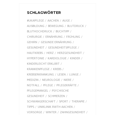
SCHLAGWÖRTER
#UKAPFLEGE
AACHEN
AUGE
AUSBILDUNG
BEWEGUNG
BLUTDRUCK
BLUTHOCHDRUCK
BUCHTIPP
CHIRURGIE
ERNÄHRUNG
FRÜHLING
GEHIRN
GESUNDE ERNÄHRUNG
GESUNDHEIT
GESUNDHEITSPFLEGE
HAUTKREBS
HERZ
HERZGESUNDHEIT
HYPERTONIE
KARDIOLOGIE
KINDER
KINDERLEICHT ERKLÄRT
KRANKENPFLEGE
KREBS
KREBSERKRANKUNG
LESEN
LUNGE
MEDIZIN
NEUROLOGIE
NIERE
NOTFALL
PFLEGE
PFLEGEKRÄFTE
PFLEGEMANGEL
PSYCHISCHE
GESUNDHEIT
SCHMERZEN
SCHWANGERSCHAFT
SPORT
THERAPIE
TIPPS
UNIKLINIK RWTH AACHEN
VORSORGE
WINTER
ZAHNGESUNDHEIT