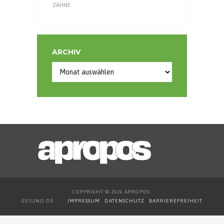
ZÄHNE
ARCHIV
COPYRIGHT © 2026 APROPOS-
GESUND.DE
IMPRESSUM
DATENSCHUTZ
BARRIEREFREIHEIT