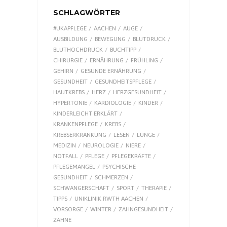
SCHLAGWÖRTER
#UKAPFLEGE
AACHEN
AUGE
AUSBILDUNG
BEWEGUNG
BLUTDRUCK
BLUTHOCHDRUCK
BUCHTIPP
CHIRURGIE
ERNÄHRUNG
FRÜHLING
GEHIRN
GESUNDE ERNÄHRUNG
GESUNDHEIT
GESUNDHEITSPFLEGE
HAUTKREBS
HERZ
HERZGESUNDHEIT
HYPERTONIE
KARDIOLOGIE
KINDER
KINDERLEICHT ERKLÄRT
KRANKENPFLEGE
KREBS
KREBSERKRANKUNG
LESEN
LUNGE
MEDIZIN
NEUROLOGIE
NIERE
NOTFALL
PFLEGE
PFLEGEKRÄFTE
PFLEGEMANGEL
PSYCHISCHE
GESUNDHEIT
SCHMERZEN
SCHWANGERSCHAFT
SPORT
THERAPIE
TIPPS
UNIKLINIK RWTH AACHEN
VORSORGE
WINTER
ZAHNGESUNDHEIT
ZÄHNE