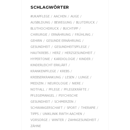
SCHLAGWÖRTER
#UKAPFLEGE
AACHEN
AUGE
AUSBILDUNG
BEWEGUNG
BLUTDRUCK
BLUTHOCHDRUCK
BUCHTIPP
CHIRURGIE
ERNÄHRUNG
FRÜHLING
GEHIRN
GESUNDE ERNÄHRUNG
GESUNDHEIT
GESUNDHEITSPFLEGE
HAUTKREBS
HERZ
HERZGESUNDHEIT
HYPERTONIE
KARDIOLOGIE
KINDER
KINDERLEICHT ERKLÄRT
KRANKENPFLEGE
KREBS
KREBSERKRANKUNG
LESEN
LUNGE
MEDIZIN
NEUROLOGIE
NIERE
NOTFALL
PFLEGE
PFLEGEKRÄFTE
PFLEGEMANGEL
PSYCHISCHE
GESUNDHEIT
SCHMERZEN
SCHWANGERSCHAFT
SPORT
THERAPIE
TIPPS
UNIKLINIK RWTH AACHEN
VORSORGE
WINTER
ZAHNGESUNDHEIT
ZÄHNE