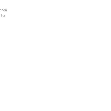
schen
 für