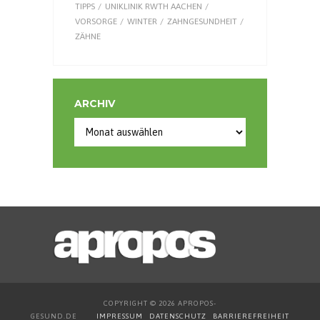
TIPPS
UNIKLINIK RWTH AACHEN
VORSORGE
WINTER
ZAHNGESUNDHEIT
ZÄHNE
ARCHIV
Archiv
COPYRIGHT © 2026 APROPOS-
GESUND.DE
IMPRESSUM
DATENSCHUTZ
BARRIEREFREIHEIT