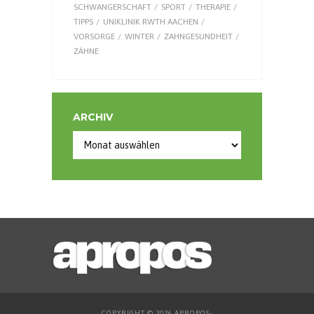
SCHWANGERSCHAFT
SPORT
THERAPIE
TIPPS
UNIKLINIK RWTH AACHEN
VORSORGE
WINTER
ZAHNGESUNDHEIT
ZÄHNE
ARCHIV
Archiv
COPYRIGHT © 2026 APROPOS-