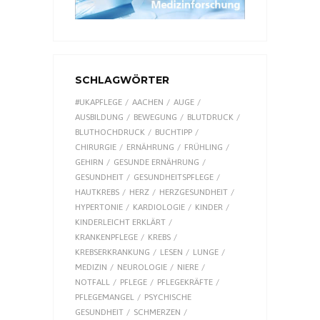
SCHLAGWÖRTER
#UKAPFLEGE
AACHEN
AUGE
AUSBILDUNG
BEWEGUNG
BLUTDRUCK
BLUTHOCHDRUCK
BUCHTIPP
CHIRURGIE
ERNÄHRUNG
FRÜHLING
GEHIRN
GESUNDE ERNÄHRUNG
GESUNDHEIT
GESUNDHEITSPFLEGE
HAUTKREBS
HERZ
HERZGESUNDHEIT
HYPERTONIE
KARDIOLOGIE
KINDER
KINDERLEICHT ERKLÄRT
KRANKENPFLEGE
KREBS
KREBSERKRANKUNG
LESEN
LUNGE
MEDIZIN
NEUROLOGIE
NIERE
NOTFALL
PFLEGE
PFLEGEKRÄFTE
PFLEGEMANGEL
PSYCHISCHE
GESUNDHEIT
SCHMERZEN