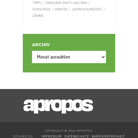
TIPPS
UNIKLINIK RWTH AACHEN
VORSORGE
WINTER
ZAHNGESUNDHEIT
ZÄHNE
ARCHIV
Archiv
COPYRIGHT © 2026 APROPOS-
GESUND.DE
IMPRESSUM
DATENSCHUTZ
BARRIEREFREIHEIT