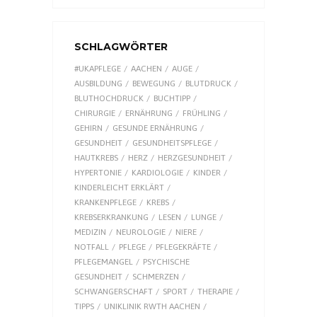
SCHLAGWÖRTER
#UKAPFLEGE
AACHEN
AUGE
AUSBILDUNG
BEWEGUNG
BLUTDRUCK
BLUTHOCHDRUCK
BUCHTIPP
CHIRURGIE
ERNÄHRUNG
FRÜHLING
GEHIRN
GESUNDE ERNÄHRUNG
GESUNDHEIT
GESUNDHEITSPFLEGE
HAUTKREBS
HERZ
HERZGESUNDHEIT
HYPERTONIE
KARDIOLOGIE
KINDER
KINDERLEICHT ERKLÄRT
KRANKENPFLEGE
KREBS
KREBSERKRANKUNG
LESEN
LUNGE
MEDIZIN
NEUROLOGIE
NIERE
NOTFALL
PFLEGE
PFLEGEKRÄFTE
PFLEGEMANGEL
PSYCHISCHE
GESUNDHEIT
SCHMERZEN
SCHWANGERSCHAFT
SPORT
THERAPIE
TIPPS
UNIKLINIK RWTH AACHEN