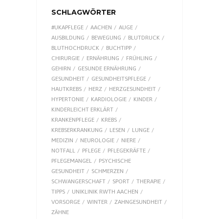
SCHLAGWÖRTER
#UKAPFLEGE
AACHEN
AUGE
AUSBILDUNG
BEWEGUNG
BLUTDRUCK
BLUTHOCHDRUCK
BUCHTIPP
CHIRURGIE
ERNÄHRUNG
FRÜHLING
GEHIRN
GESUNDE ERNÄHRUNG
GESUNDHEIT
GESUNDHEITSPFLEGE
HAUTKREBS
HERZ
HERZGESUNDHEIT
HYPERTONIE
KARDIOLOGIE
KINDER
KINDERLEICHT ERKLÄRT
KRANKENPFLEGE
KREBS
KREBSERKRANKUNG
LESEN
LUNGE
MEDIZIN
NEUROLOGIE
NIERE
NOTFALL
PFLEGE
PFLEGEKRÄFTE
PFLEGEMANGEL
PSYCHISCHE
GESUNDHEIT
SCHMERZEN
SCHWANGERSCHAFT
SPORT
THERAPIE
TIPPS
UNIKLINIK RWTH AACHEN
VORSORGE
WINTER
ZAHNGESUNDHEIT
ZÄHNE