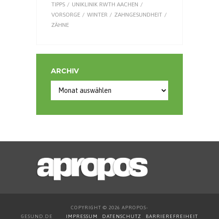
TIPPS
UNIKLINIK RWTH AACHEN
VORSORGE
WINTER
ZAHNGESUNDHEIT
ZÄHNE
ARCHIV
Archiv
COPYRIGHT © 2026 APROPOS-
GESUND.DE
IMPRESSUM
DATENSCHUTZ
BARRIEREFREIHEIT