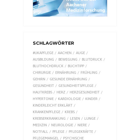
SCHLAGWÖRTER
#UKAPFLEGE
AACHEN
AUGE
AUSBILDUNG
BEWEGUNG
BLUTDRUCK
BLUTHOCHDRUCK
BUCHTIPP
CHIRURGIE
ERNÄHRUNG
FRÜHLING
GEHIRN
GESUNDE ERNÄHRUNG
GESUNDHEIT
GESUNDHEITSPFLEGE
HAUTKREBS
HERZ
HERZGESUNDHEIT
HYPERTONIE
KARDIOLOGIE
KINDER
KINDERLEICHT ERKLÄRT
KRANKENPFLEGE
KREBS
KREBSERKRANKUNG
LESEN
LUNGE
MEDIZIN
NEUROLOGIE
NIERE
NOTFALL
PFLEGE
PFLEGEKRÄFTE
PFLEGEMANGEL
PSYCHISCHE