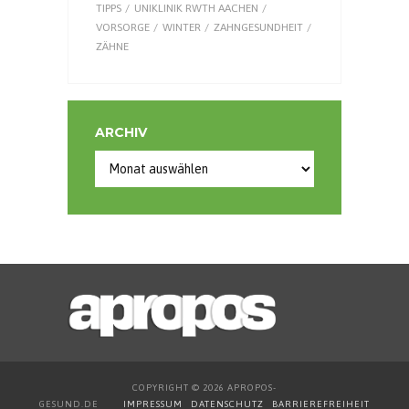
TIPPS
UNIKLINIK RWTH AACHEN
VORSORGE
WINTER
ZAHNGESUNDHEIT
ZÄHNE
ARCHIV
Archiv
COPYRIGHT © 2026 APROPOS-
GESUND.DE
IMPRESSUM
DATENSCHUTZ
BARRIEREFREIHEIT