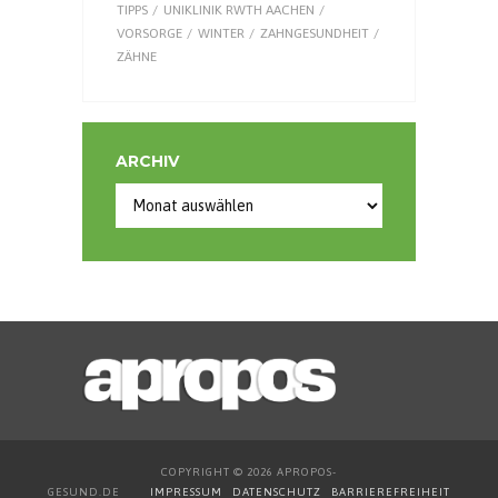
TIPPS
UNIKLINIK RWTH AACHEN
VORSORGE
WINTER
ZAHNGESUNDHEIT
ZÄHNE
ARCHIV
Archiv
COPYRIGHT © 2026 APROPOS-
GESUND.DE
IMPRESSUM
DATENSCHUTZ
BARRIEREFREIHEIT