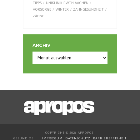
TIPPS
UNIKLINIK RWTH AACHEN
VORSORGE
WINTER
ZAHNGESUNDHEIT
ZÄHNE
ARCHIV
Archiv
COPYRIGHT © 2026 APROPOS-
GESUND.DE
IMPRESSUM
DATENSCHUTZ
BARRIEREFREIHEIT