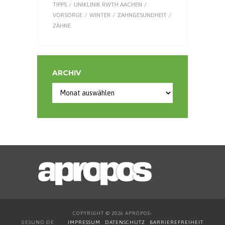
TIPPS
UNIKLINIK RWTH AACHEN
VORSORGE
WINTER
ZAHNGESUNDHEIT
ZÄHNE
ARCHIV
Archiv
COPYRIGHT © 2026 APROPOS-
GESUND.DE
IMPRESSUM
DATENSCHUTZ
BARRIEREFREIHEIT