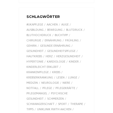
SCHLAGWÖRTER
#UKAPFLEGE
AACHEN
AUGE
AUSBILDUNG
BEWEGUNG
BLUTDRUCK
BLUTHOCHDRUCK
BUCHTIPP
CHIRURGIE
ERNÄHRUNG
FRÜHLING
GEHIRN
GESUNDE ERNÄHRUNG
GESUNDHEIT
GESUNDHEITSPFLEGE
HAUTKREBS
HERZ
HERZGESUNDHEIT
HYPERTONIE
KARDIOLOGIE
KINDER
KINDERLEICHT ERKLÄRT
KRANKENPFLEGE
KREBS
KREBSERKRANKUNG
LESEN
LUNGE
MEDIZIN
NEUROLOGIE
NIERE
NOTFALL
PFLEGE
PFLEGEKRÄFTE
PFLEGEMANGEL
PSYCHISCHE
GESUNDHEIT
SCHMERZEN
SCHWANGERSCHAFT
SPORT
THERAPIE
TIPPS
UNIKLINIK RWTH AACHEN