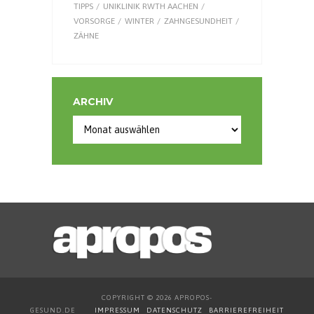
TIPPS
UNIKLINIK RWTH AACHEN
VORSORGE
WINTER
ZAHNGESUNDHEIT
ZÄHNE
ARCHIV
Archiv
COPYRIGHT © 2026 APROPOS-
GESUND.DE
IMPRESSUM
DATENSCHUTZ
BARRIEREFREIHEIT