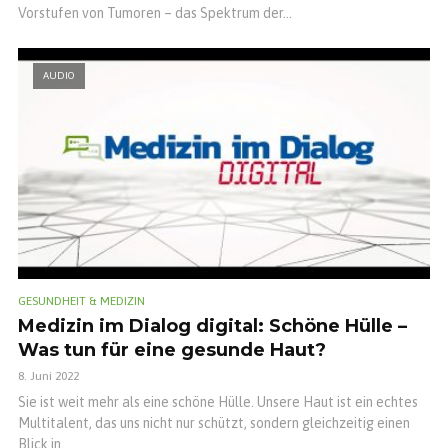
Vorstufen von Tumoren – das Spektrum der...
AUDIO
GESUNDHEIT & MEDIZIN
Medizin im Dialog digital: Schöne Hülle –
Was tun für eine gesunde Haut?
8. Juni 2022
Sie ist weit mehr als eine schöne Hülle. Unsere Haut ist ein echtes
Multitalent, das uns nicht nur schützt, sondern gleichzeitig einen
Blick in...