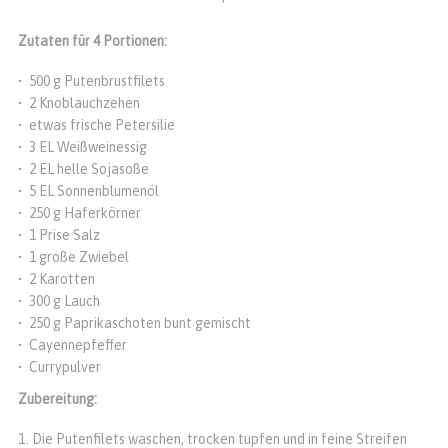
Zutaten für 4 Portionen:
500 g Putenbrustfilets
2 Knoblauchzehen
etwas frische Petersilie
3 EL Weißweinessig
2 EL helle Sojasoße
5 EL Sonnenblumenöl
250 g Haferkörner
1 Prise Salz
1 große Zwiebel
2 Karotten
300 g Lauch
250 g Paprikaschoten bunt gemischt
Cayennepfeffer
Currypulver
Zubereitung:
Die Putenfilets waschen, trocken tupfen und in feine Streifen