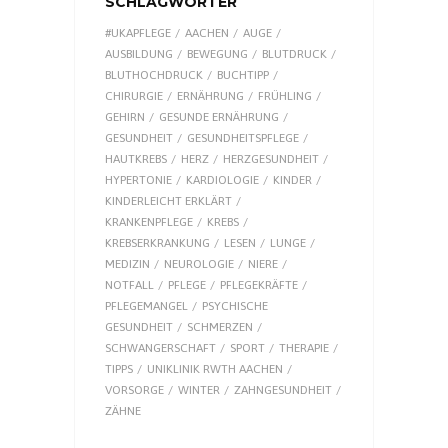
SCHLAGWÖRTER
#UKAPFLEGE
AACHEN
AUGE
AUSBILDUNG
BEWEGUNG
BLUTDRUCK
BLUTHOCHDRUCK
BUCHTIPP
CHIRURGIE
ERNÄHRUNG
FRÜHLING
GEHIRN
GESUNDE ERNÄHRUNG
GESUNDHEIT
GESUNDHEITSPFLEGE
HAUTKREBS
HERZ
HERZGESUNDHEIT
HYPERTONIE
KARDIOLOGIE
KINDER
KINDERLEICHT ERKLÄRT
KRANKENPFLEGE
KREBS
KREBSERKRANKUNG
LESEN
LUNGE
MEDIZIN
NEUROLOGIE
NIERE
NOTFALL
PFLEGE
PFLEGEKRÄFTE
PFLEGEMANGEL
PSYCHISCHE
GESUNDHEIT
SCHMERZEN
SCHWANGERSCHAFT
SPORT
THERAPIE
TIPPS
UNIKLINIK RWTH AACHEN
VORSORGE
WINTER
ZAHNGESUNDHEIT
ZÄHNE