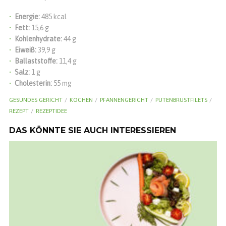
Energie:
485 kcal
Fett:
15,6 g
Kohlenhydrate:
44 g
Eiweiß:
39,9 g
Ballaststoffe:
11,4 g
Salz:
1 g
Cholesterin:
55 mg
GESUNDES GERICHT
KOCHEN
PFANNENGERICHT
PUTENBRUSTFILETS
REZEPT
REZEPTIDEE
DAS KÖNNTE SIE AUCH INTERESSIEREN