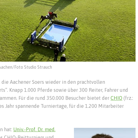
achen/Foto Studio Strauch
h die Aachener Soers wieder in den prachtvollen
ts“. Knapp 1.000 Pferde sowie über 300 Reiter, Fahrer und
sammen. Für die rund 350.000 Besucher bietet der
CHIO
(frz.:
es Jahr spannende Turniertage, für die 1.200 Mitarbeiter
un hat:
Univ.-Prof. Dr. med.
es CHIO-Reitturniers und