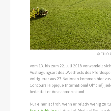
© CHIO A
Vom 13. bis zum 22. Juli 2018 verwandelt sic
Austragungsort des „Weltfests des Pferdespor
Voltigierer aus 27 Nationen kommen hier zu
Concours Hippique International Officiel) jed
bedeutet er Ausnahmezustand.
Nur einer ist froh, wenn er relativ wenig zu t
Frank Hildebrand
, Head of Medical Service d