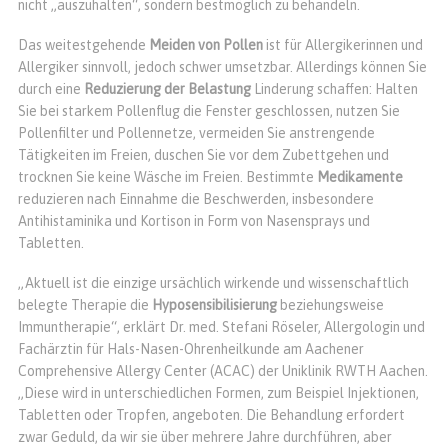
nicht „auszuhalten“, sondern bestmöglich zu behandeln.
Das weitestgehende
Meiden von Pollen
ist für Allergikerinnen und
Allergiker sinnvoll, jedoch schwer umsetzbar. Allerdings können Sie
durch eine
Reduzierung der Belastung
Linde­rung schaffen: Halten
Sie bei starkem Pollenflug die Fenster geschlossen, nutzen Sie
Pollenfilter und Pollennetze, vermeiden Sie anstrengende
Tätigkeiten im Freien, duschen Sie vor dem Zubettgehen und
trocknen Sie keine Wäsche im Freien. Bestimmte
Medikamente
reduzieren nach Einnahme die Beschwerden, insbesondere
Antihistaminika und Kortison in Form von Nasensprays und
Tabletten.
„Aktuell ist die einzige ursächlich wirkende und wissen­schaftlich
belegte Therapie die
Hyposensibilisierung
beziehungsweise
Immuntherapie“, erklärt Dr. med. Stefani Röseler, Allergologin und
Fachärztin für Hals-Nasen-Ohrenheilkunde am Aachener
Comprehensive Allergy Center (ACAC) der Uniklinik RWTH Aachen.
„Diese wird in unterschiedlichen Formen, zum Beispiel Injektionen,
Tabletten oder Tropfen, angeboten. Die Behandlung erfordert
zwar Geduld, da wir sie über mehrere Jahre durchführen, aber