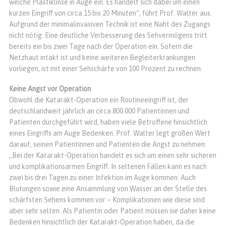
weiche Plastiklinse in Auge ein. Es handelt sich dabei um einen
kurzen Eingriff von circa 15 bis 20 Minuten“, führt Prof. Walter aus.
Aufgrund der minimalinvasiven Technik ist eine Naht des Zugangs
nicht nötig. Eine deutliche Verbesserung des Sehvermögens tritt
bereits ein bis zwei Tage nach der Operation ein. Sofern die
Netzhaut intakt ist und keine weiteren Begleiterkrankungen
vorliegen, ist mit einer Sehschärfe von 100 Prozent zu rechnen.
Keine Angst vor Operation
Obwohl die Katarakt-Operation ein Routineeingriff ist, der
deutschlandweit jährlich an circa 800.000 Patientinnen und
Patienten durchgeführt wird, haben viele Betroffene hinsichtlich
eines Eingriffs am Auge Bedenken. Prof. Walter legt großen Wert
darauf, seinen Patientinnen und Patienten die Angst zu nehmen:
„Bei der Katarakt-Operation handelt es sich um einen sehr sicheren
und komplikationsarmen Eingriff. In seltenen Fällen kann es nach
zwei bis drei Tagen zu einer Infektion im Auge kommen. Auch
Blutungen sowie eine Ansammlung von Wasser an der Stelle des
schärfsten Sehens kommen vor – Komplikationen wie diese sind
aber sehr selten. Als Patientin oder Patient müssen sie daher keine
Bedenken hinsichtlich der Katarakt-Operation haben, da die