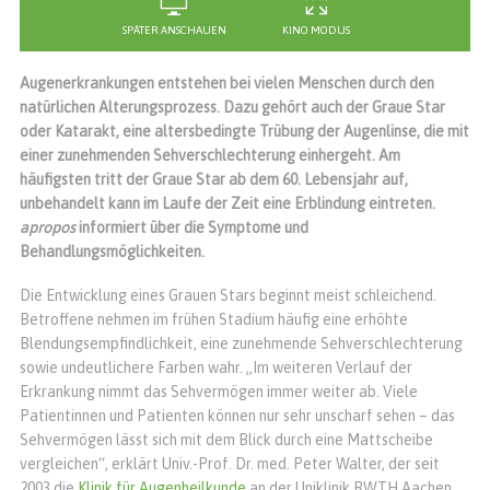
SPÄTER ANSCHAUEN
KINO MODUS
Augenerkrankungen entstehen bei vielen Menschen durch den
natürlichen Alterungsprozess. Dazu gehört auch der Graue Star
oder Katarakt, eine altersbedingte Trübung der Augenlinse, die mit
einer zunehmenden Sehverschlechterung einhergeht. Am
häufigsten tritt der Graue Star ab dem 60. Lebensjahr auf,
unbehandelt kann im Laufe der Zeit eine Erblindung eintreten.
apropos
informiert über die Symptome und
Behandlungsmöglichkeiten.
Die Entwicklung eines Grauen Stars beginnt meist schleichend.
Betroffene nehmen im frühen Stadium häufig eine erhöhte
Blendungsempfindlichkeit, eine zunehmende Sehverschlechterung
sowie undeutlichere Farben wahr. „Im weiteren Verlauf der
Erkrankung nimmt das Sehvermögen immer weiter ab. Viele
Patientinnen und Patienten können nur sehr unscharf sehen – das
Sehvermögen lässt sich mit dem Blick durch eine Mattscheibe
vergleichen“, erklärt Univ.-Prof. Dr. med. Peter Walter, der seit
2003 die
Klinik für Augenheilkunde
an der Uniklinik RWTH Aachen