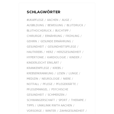
SCHLAGWÖRTER
#UKAPFLEGE
AACHEN
AUGE
AUSBILDUNG
BEWEGUNG
BLUTDRUCK
BLUTHOCHDRUCK
BUCHTIPP
CHIRURGIE
ERNÄHRUNG
FRÜHLING
GEHIRN
GESUNDE ERNÄHRUNG
GESUNDHEIT
GESUNDHEITSPFLEGE
HAUTKREBS
HERZ
HERZGESUNDHEIT
HYPERTONIE
KARDIOLOGIE
KINDER
KINDERLEICHT ERKLÄRT
KRANKENPFLEGE
KREBS
KREBSERKRANKUNG
LESEN
LUNGE
MEDIZIN
NEUROLOGIE
NIERE
NOTFALL
PFLEGE
PFLEGEKRÄFTE
PFLEGEMANGEL
PSYCHISCHE
GESUNDHEIT
SCHMERZEN
SCHWANGERSCHAFT
SPORT
THERAPIE
TIPPS
UNIKLINIK RWTH AACHEN
VORSORGE
WINTER
ZAHNGESUNDHEIT