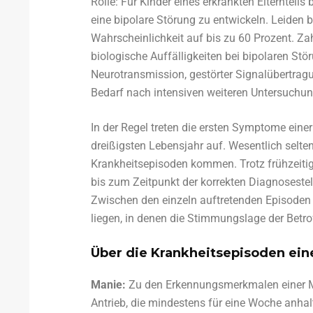
Rolle: Für Kinder eines erkrankten Elternteil
eine bipolare Störung zu entwickeln. Leiden be
Wahrscheinlichkeit auf bis zu 60 Prozent. Za
biologische Auffälligkeiten bei bipolaren St
Neurotransmission, gestörter Signalübertragu
Bedarf nach intensiven weiteren Untersuchu
In der Regel treten die ersten Symptome ein
dreißigsten Lebensjahr auf. Wesentlich selten
Krankheitsepisoden kommen. Trotz frühzeitig
bis zum Zeitpunkt der korrekten Diagnosest
Zwischen den einzeln auftretenden Episoden
liegen, in denen die Stimmungslage der Betro
Über die Krankheitsepisoden ein
Manie:
Zu den Erkennungsmerkmalen einer Man
Antrieb, die mindestens für eine Woche anhal