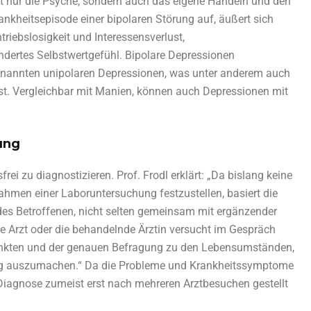
ht nur die Psyche, sondern auch das eigene Handeln und den
ankheitsepisode einer bipolaren Störung auf, äußert sich
iebslosigkeit und Interessensverlust,
ndertes Selbstwertgefühl. Bipolare Depressionen
genannten unipolaren Depressionen, was unter anderem auch
ist. Vergleichbar mit Manien, können auch Depressionen mit
ung
frei zu diagnostizieren. Prof. Frodl erklärt: „Da bislang keine
ahmen einer Laboruntersuchung festzustellen, basiert die
des Betroffenen, nicht selten gemeinsam mit ergänzender
e Arzt oder die behandelnde Ärztin versucht im Gespräch
nkten und der genauen Befragung zu den Lebensumständen,
ng auszumachen.“ Da die Probleme und Krankheitssymptome
 Diagnose zumeist erst nach mehreren Arztbesuchen gestellt