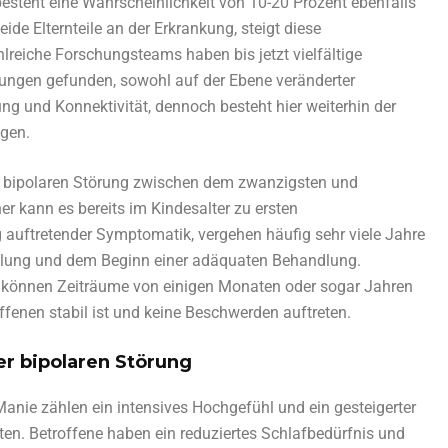
s besteht eine Wahrscheinlichkeit von 10-20 Prozent ebenfalls
ide Elternteile an der Erkrankung, steigt diese
hlreiche Forschungsteams haben bis jetzt vielfältige
örungen gefunden, sowohl auf der Ebene veränderter
ng und Konnektivität, dennoch besteht hier weiterhin der
ngen.
er bipolaren Störung zwischen dem zwanzigsten und
er kann es bereits im Kindesalter zu ersten
 auftretender Symptomatik, vergehen häufig sehr viele Jahre
ellung und dem Beginn einer adäquaten Behandlung.
 können Zeiträume von einigen Monaten oder sogar Jahren
ffenen stabil ist und keine Beschwerden auftreten.
er bipolaren Störung
ie zählen ein intensives Hochgefühl und ein gesteigerter
ten. Betroffene haben ein reduziertes Schlafbedürfnis und