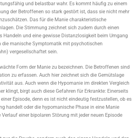
eistungsfähig und belastbar wahr. Es kommt häufig zu einem
g der Betroffenen so stark gestört ist, dass sie nicht mehr
inzuschätzen. Das für die Manie charakteristische
chlagen. Die Stimmung zeichnet sich zudem durch einen
tes Handeln und eine gewisse Distanzlosigkeit beim Umgang
n die manische Symptomatik mit psychotischen
) vergesellschaftet sein.
wächte Form der Manie zu bezeichnen. Die Betroffenen sind
uation zu erfassen. Auch hier zeichnet sich die Gemütslage
ativität aus. Auch wenn die Hypomanie im direkten Vergleich
klingt, birgt auch diese Gefahren für Erkrankte: Einerseits
iner Episode, denn es ist nicht eindeutig festzustellen, ob es
g handelt oder die hypomanische Phase in eine Manie
 Verlauf einer bipolaren Störung mit jeder neuen Episode