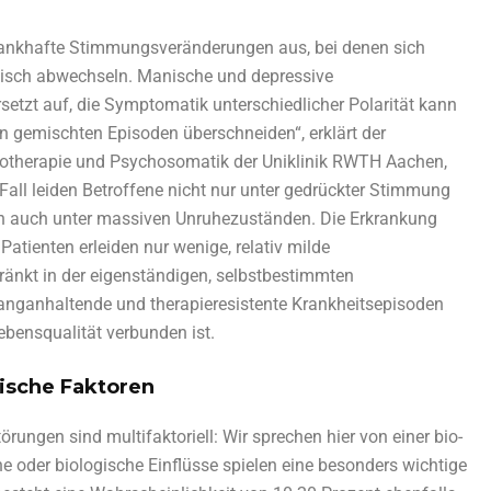
krankhafte Stimmungsveränderungen aus, bei denen sich
disch abwechseln. Manische und depressive
rsetzt auf, die Symptomatik unterschiedlicher Polarität kann
 gemischten Episoden überschneiden“, erklärt der
sychotherapie und Psychosomatik der Uniklinik RWTH Aachen,
 Fall leiden Betroffene nicht nur unter gedrückter Stimmung
ch auch unter massiven Unruhezuständen. Die Erkrankung
atienten erleiden nur wenige, relativ milde
änkt in der eigenständigen, selbstbestimmten
anganhaltende und therapieresistente Krankheitsepisoden
ebensqualität verbunden ist.
gische Faktoren
örungen sind multifaktoriell: Wir sprechen hier von einer bio-
 oder biologische Einflüsse spielen eine besonders wichtige