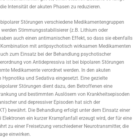
die Intensität der akuten Phasen zu reduzieren.
bipolarer Störungen verschiedene Medikamentengruppen
werden Stimmungsstabilisierer (z.B. Lithium oder
haben auch einen antimanischen Effekt, so dass sie ebenfalls
in Kombination mit antipsychotisch wirksamen Medikamenten
uch zum Einsatz bei der Behandlung psychotischer
rordnung von Antidepressiva ist bei bipolaren Störungen
immte Medikamente verordnet werden. In den akuten
Hypnotika und Sedativa eingesetzt. Eine gezielte
polarer Störungen dient dazu, den Betroffenen eine
 Erkrankung und bestimmten Auslösern von Krankheitsepisoden
ischer und depressiver Episoden hat sich der
KT) bewährt. Die Behandlung erfolgt unter dem Einsatz einer
i Elektronen ein kurzer Krampfanfall erzeugt wird, der für eine
hrt zu einer Freisetzung verschiedener Neurotransmitter, die
lage einwirken.