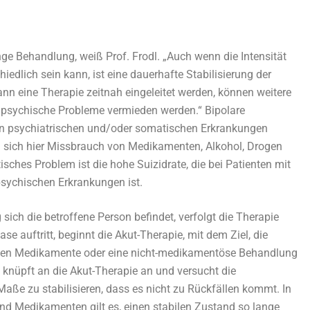
nge Behandlung, weiß Prof. Frodl. „Auch wenn die Intensität
edlich sein kann, ist eine dauerhafte Stabilisierung der
n eine Therapie zeitnah eingeleitet werden, können weitere
d psychische Probleme vermieden werden.“ Bipolare
ren psychiatrischen und/oder somatischen Erkrankungen
en sich hier Missbrauch von Medikamenten, Alkohol, Drogen
ches Problem ist die hohe Suizidrate, die bei Patienten mit
psychischen Erkrankungen ist.
ich die betroffene Person befindet, verfolgt die Therapie
e auftritt, beginnt die Akut-Therapie, mit dem Ziel, die
nen Medikamente oder eine nicht-medikamentöse Behandlung
knüpft an die Akut-Therapie an und versucht die
ße zu stabilisieren, dass es nicht zu Rückfällen kommt. In
 Medikamenten gilt es, einen stabilen Zustand so lange