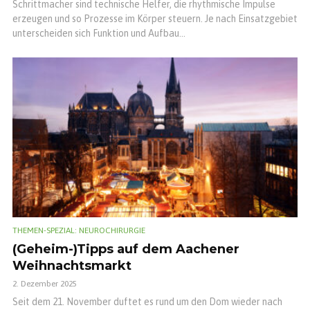
Schrittmacher sind technische Helfer, die rhythmische Impulse
erzeugen und so Prozesse im Körper steuern. Je nach Einsatzgebiet
unterscheiden sich Funktion und Aufbau...
THEMEN-SPEZIAL: NEUROCHIRURGIE
(Geheim-)Tipps auf dem Aachener
Weihnachtsmarkt
2. Dezember 2025
Seit dem 21. November duftet es rund um den Dom wieder nach