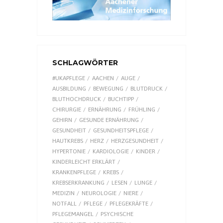
SCHLAGWÖRTER
#UKAPFLEGE
AACHEN
AUGE
AUSBILDUNG
BEWEGUNG
BLUTDRUCK
BLUTHOCHDRUCK
BUCHTIPP
CHIRURGIE
ERNÄHRUNG
FRÜHLING
GEHIRN
GESUNDE ERNÄHRUNG
GESUNDHEIT
GESUNDHEITSPFLEGE
HAUTKREBS
HERZ
HERZGESUNDHEIT
HYPERTONIE
KARDIOLOGIE
KINDER
KINDERLEICHT ERKLÄRT
KRANKENPFLEGE
KREBS
KREBSERKRANKUNG
LESEN
LUNGE
MEDIZIN
NEUROLOGIE
NIERE
NOTFALL
PFLEGE
PFLEGEKRÄFTE
PFLEGEMANGEL
PSYCHISCHE