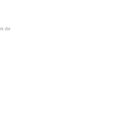
-
ek die