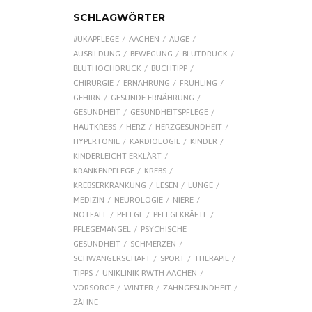
SCHLAGWÖRTER
#UKAPFLEGE
AACHEN
AUGE
AUSBILDUNG
BEWEGUNG
BLUTDRUCK
BLUTHOCHDRUCK
BUCHTIPP
CHIRURGIE
ERNÄHRUNG
FRÜHLING
GEHIRN
GESUNDE ERNÄHRUNG
GESUNDHEIT
GESUNDHEITSPFLEGE
HAUTKREBS
HERZ
HERZGESUNDHEIT
HYPERTONIE
KARDIOLOGIE
KINDER
KINDERLEICHT ERKLÄRT
KRANKENPFLEGE
KREBS
KREBSERKRANKUNG
LESEN
LUNGE
MEDIZIN
NEUROLOGIE
NIERE
NOTFALL
PFLEGE
PFLEGEKRÄFTE
PFLEGEMANGEL
PSYCHISCHE
GESUNDHEIT
SCHMERZEN
SCHWANGERSCHAFT
SPORT
THERAPIE
TIPPS
UNIKLINIK RWTH AACHEN
VORSORGE
WINTER
ZAHNGESUNDHEIT
ZÄHNE